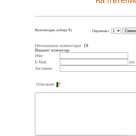
на пътепи
Коментари: (общо 0)
Оценени с
Непоказани коментари:
19
Вашият коментар
Име:
E-Mail:
(по
Заглавие:
Описание:
?