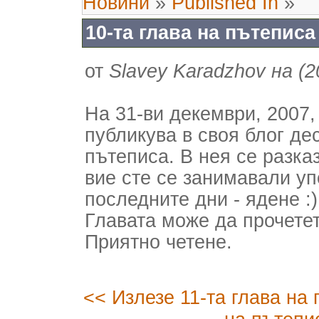
Новини
»
Published In
»
10-та глава на пътеписа
от
Slavey Karadzhov на (2
На 31-ви декември, 2007
публикува в своя блог де
пътеписа. В нея се разка
вие сте се занимавали уп
последните дни - ядене :)
Главата може да прочете
Приятно четене.
<< Излезе 11-та глава на