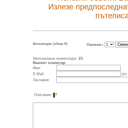
Излезе предпоследнат
пътепис
Коментари: (общо 0)
Оценени с
Непоказани коментари:
21
Вашият коментар
Име:
E-Mail:
(по
Заглавие:
Описание:
?