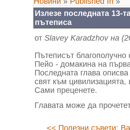
Новини
»
Published In
»
Излезе последната 13-та
пътеписа
от
Slavey Karadzhov на (2
Пътеписът благополучно 
Пейо - домакина на първа
Последната глава описва
свят към цивилизацията, 
Сами преценете.
Главата може да прочете
<< Полезни съвети: В