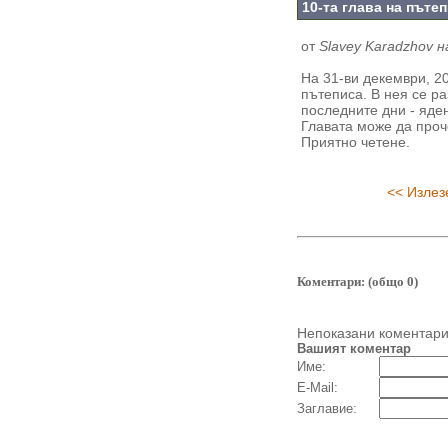
10-та глава на пъте
от
Slavey Karadzhov на
На 31-ви декември, 2
пътеписа. В нея се ра
последните дни - яден
Главата може да проч
Приятно четене.
<< Излез
Коментари: (общо 0)
Непоказани коментар
Вашият коментар
Име:
E-Mail:
Заглавие: