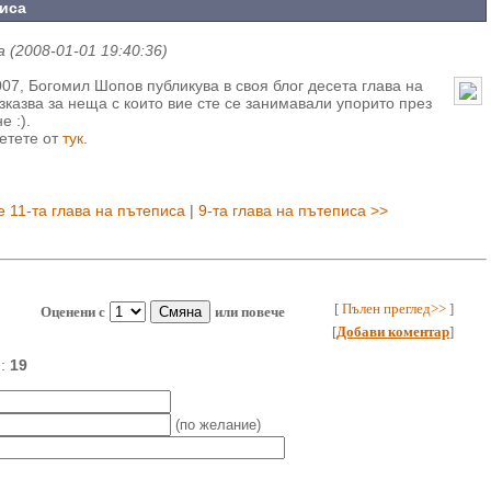
писа
 (2008-01-01 19:40:36)
007, Богомил Шопов публикува в своя блог десета глава на
зказва за неща с които вие сте се занимавали упорито през
е :).
етете от
тук
.
е 11-та глава на пътеписа
|
9-та глава на пътеписа >>
[
Пълен преглед>>
]
Оценени с
или повече
[
Добави коментар
]
и:
19
(по желание)