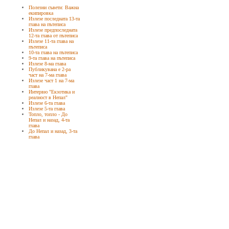
Полезни съвети: Важна
екипировка
Излезе последната 13-та
глава на пътеписа
Излезе предпоследната
12-та глава от пътеписа
Излезе 11-та глава на
пътеписа
10-та глава на пътеписа
9-та глава на пътеписа
Излезе 8-ма глава
Публикувана е 2-ра
част на 7-ма глава
Излезе част 1 на 7-ма
глава
Интервю "Екзотика и
реалност в Непал"
Излезе 6-та глава
Излезе 5-та глава
Топло, топло - До
Непал и назад, 4-та
глава
До Непал и назад, 3-та
глава