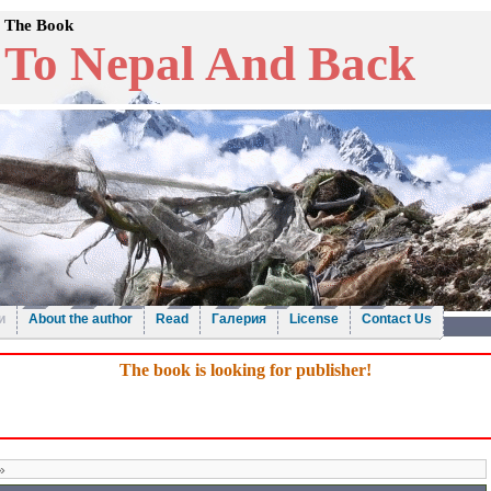
The Book
To Nepal And Back
и
About the author
Read
Галерия
License
Contact Us
The book is looking for publisher!
»