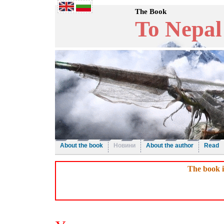
The Book
To Nepal
About the book
Новини
About the author
Read
The book i