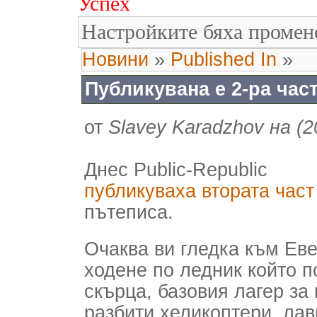
Успех
Настройките бяха промен
Новини
»
Published In
»
Публикувана е 2-ра част
от
Slavey Karadzhov на (2
Днес Public-Republic
публикуваха втората част
пътеписа.
Очаква ви гледка към Еве
ходене по ледник който п
скърца, базовия лагер за
разбити хеликоптери, лав