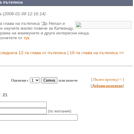
на пътеписа
 (2008-01-09 12:16:14)
а глава на пътеписа "До Непал и
ще научите малко повече за Катманду,
храма на маимуните и други интересни неща.
прочетете от
тук
.
следната 12-та глава от пътеписа
|
10-та глава на пътеписа >>
[
Пълен преглед>>
]
Оценени с
или повече
[
Добави коментар
]
и:
21
(по желание)