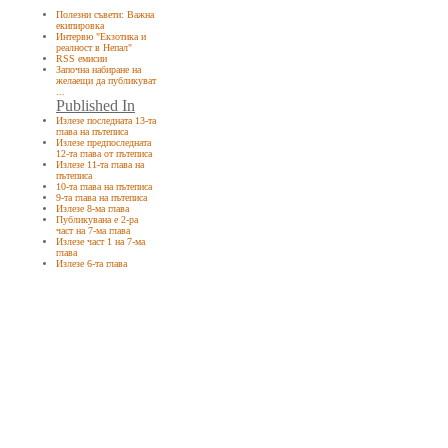
Полезни съвети: Важна
екипировка
Интервю "Екзотика и
реалност в Непал"
RSS емисии
Започна набиране на
желаещи да публикуват
...
Published In
Излезе последната 13-та
глава на пътеписа
Излезе предпоследната
12-та глава от пътеписа
Излезе 11-та глава на
пътеписа
10-та глава на пътеписа
9-та глава на пътеписа
Излезе 8-ма глава
Публикувана е 2-ра
част на 7-ма глава
Излезе част 1 на 7-ма
глава
Излезе 6-та глава