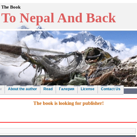
The Book
To Nepal And Back
и
About the author
Read
Галерия
License
Contact Us
The book is looking for publisher!
n