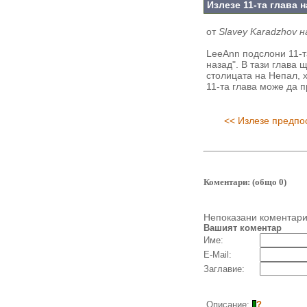
Излезе 11-та глава 
от
Slavey Karadzhov на
LeeAnn подслони 11-т
назад". В тази глава 
столицата на Непал, 
11-та глава може да 
<< Излезе предпо
Коментари: (общо 0)
Непоказани коментар
Вашият коментар
Име:
E-Mail:
Заглавие:
Описание:
?