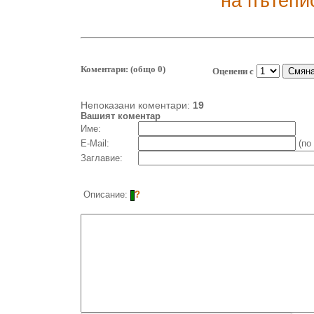
на пътепи
Коментари: (общо 0)
Оценени с
Непоказани коментари:
19
Вашият коментар
Име:
E-Mail:
(по
Заглавие:
Описание:
?