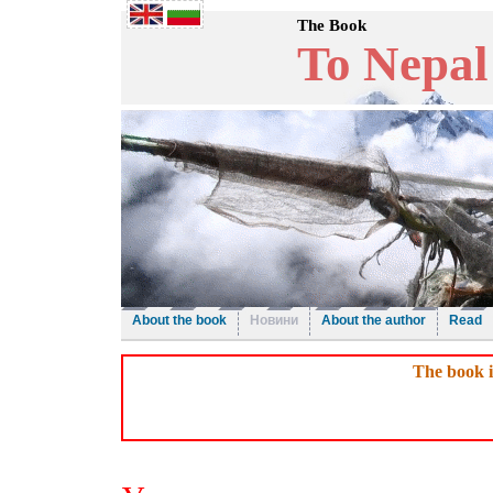
The Book
To Nepal
About the book
Новини
About the author
Read
The book i