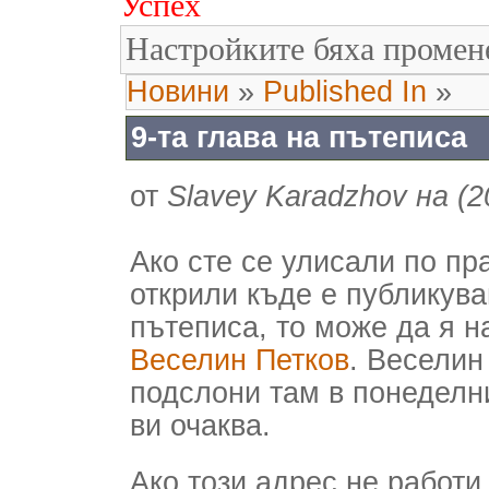
Успех
Настройките бяха промен
Новини
»
Published In
»
9-та глава на пътеписа
от
Slavey Karadzhov на (2
Ако сте се улисали по пр
открили къде е публикува
пътеписа, то може да я 
Веселин Петков
. Веселин
подслони там в понеделни
ви очаква.
Ако този адрес не работи