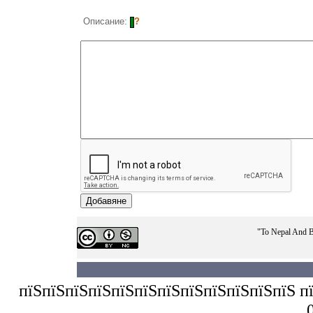
Описание:
?
"To Nepal And B
пїЅпїЅпїЅпїЅпїЅпїЅпїЅпїЅпїЅпїЅпїЅпїЅ пїЅп