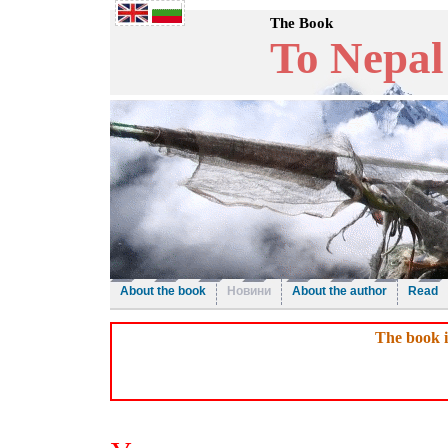
The Book
To Nepal
About the book
Новини
About the author
Read
The book i