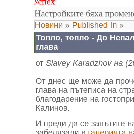
Успех
Настройките бяха промен
Новини
»
Published In
»
Топло, топло - До Непал
глава
от
Slavey Karadzhov на (20
От днес ще може да проч
глава на пътеписа на ст
благодарение на гостопр
Калинов.
И преди да се запътите на
забелязали в
галерията н